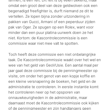
termen, is een feit. Dit feit is bij velen bekend, maar
omdat een groot deel van deze geldwolven ook een
begenadigd freefighter is, durft niemand ze dit te
vertellen. Ze lopen bijna zonder uitzondering in
pakken van Gucci, Armani of een peperduur zijden
pak van Oger. Ze spugen op een Rolex, want voor
minder dan een puur platina uurwerk doen ze het
niet. Kortom: de Kascontrolecommissie is een
commissie waar niet mee valt te spotten.
Toch heeft deze commissie een niet onbelangrijke
taak. De Kascontrolecommissie waakt over het wel en
wee van het geld van GeoVUsie. Een aantal maal per
jaar gaat deze commissie bij de penningmeester op
visite, om onder het genot van een kopje koffie en
een kleine versnapering de boeken, het geld en de
administratie te controleren. In eerste instantie komt
het controleren neer op het opsporen van
onnauwkeurigheden in de administratie, maar
daarnaast moet de Kascontrolecommissie ook kijken
of de penningmeester en zijn handlangers geen